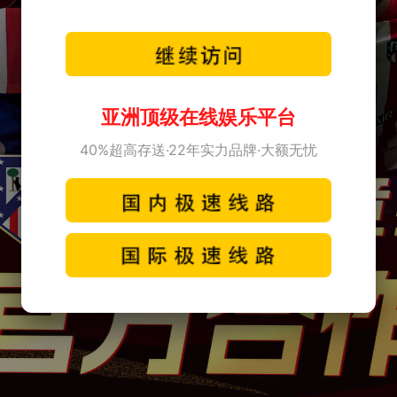
亚洲顶级在线娱乐平台
40%超高存送·22年实力品牌·大额无忧